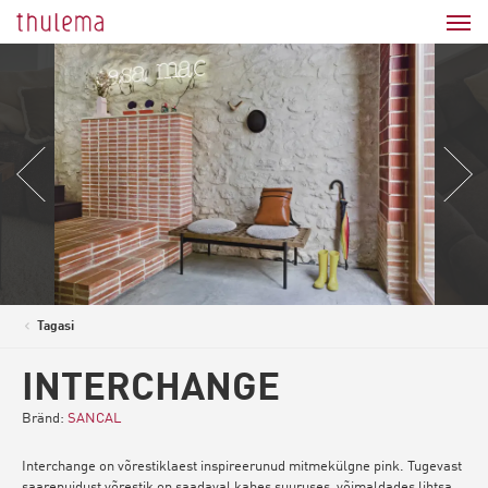
Tagasi
<
INTERCHANGE
Bränd:
SANCAL
Interchange on võrestiklaest inspireerunud mitmekülgne pink. Tugevast
saarepuidust võrestik on saadaval kahes suuruses, võimaldades lihtsa