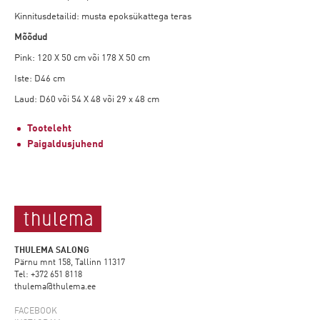
Kinnitusdetailid: musta epoksükattega teras
Mõõdud
Pink: 120 X 50 cm või 178 X 50 cm
Iste: D46 cm
Laud: D60 või 54 X 48 või 29 x 48 cm
Tooteleht
Paigaldusjuhend
THULEMA SALONG
Pärnu mnt 158, Tallinn 11317
Tel: +372 651 8118
thulema@thulema.ee
FACEBOOK