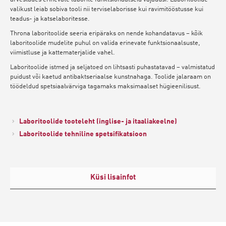
valikust leiab sobiva tooli nii terviselaborisse kui ravimitööstusse kui
teadus- ja katselaboritesse.
Throna laboritoolide seeria eripäraks on nende kohandatavus – kõik
laboritoolide mudelite puhul on valida erinevate funktsionaalsuste,
viimistluse ja kattematerjalide vahel.
Laboritoolide istmed ja seljatoed on lihtsasti puhastatavad – valmistatud
puidust või kaetud antibaktseriaalse kunstnahaga. Toolide jalaraam on
töödeldud spetsiaalvärviga tagamaks maksimaalset hügieenilisust.
Laboritoolide tooteleht (inglise- ja itaaliakeelne)
Laboritoolide tehniline spetsifikatsioon
Küsi lisainfot