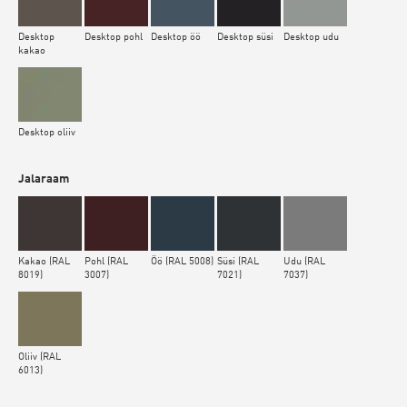
Desktop
Desktop pohl
Desktop öö
Desktop süsi
Desktop udu
kakao
Desktop oliiv
Jalaraam
Kakao (RAL
Pohl (RAL
Öö (RAL 5008)
Süsi (RAL
Udu (RAL
8019)
3007)
7021)
7037)
Oliiv (RAL
6013)