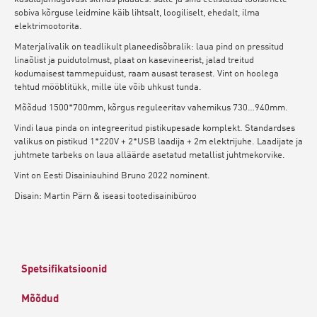
sobiva kõrguse leidmine käib lihtsalt, loogiliselt, ehedalt, ilma
elektrimootorita.
Materjalivalik on teadlikult planeedisõbralik: laua pind on pressitud
linaõlist ja puidutolmust, plaat on kasevineerist, jalad treitud
kodumaisest tammepuidust, raam ausast terasest. Vint on hoolega
tehtud mööblitükk, mille üle võib uhkust tunda.
Mõõdud 1500*700mm, kõrgus reguleeritav vahemikus 730…940mm.
Vindi laua pinda on integreeritud pistikupesade komplekt. Standardses
valikus on pistikud 1*220V + 2*USB laadija + 2m elektrijuhe. Laadijate ja
juhtmete tarbeks on laua alläärde asetatud metallist juhtmekorvike.
Vint on Eesti Disainiauhind Bruno 2022 nominent.
Disain: Martin Pärn & iseasi tootedisainibüroo
Spetsifikatsioonid
Mõõdud