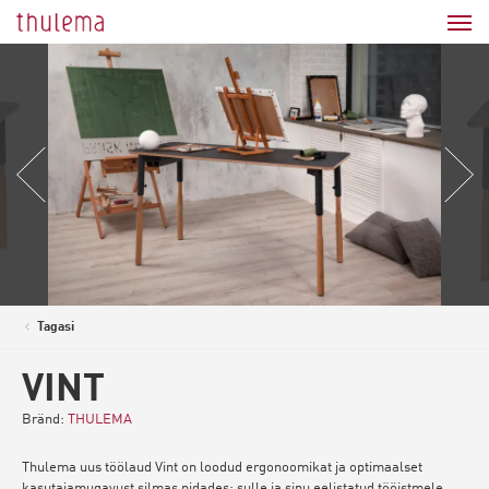
Tagasi
<
VINT
Bränd:
THULEMA
Thulema uus töölaud Vint on loodud ergonoomikat ja optimaalset
kasutajamugavust silmas pidades: sulle ja sinu eelistatud tööistmele