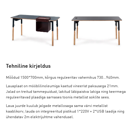
Tehniline kirjeldus
Mõõdud 1500*700mm, kõrgus reguleeritav vahemikus 730…940mm.
Lauaplaat on mööblilinoleumiga kaetud vineerist paksusega 21mm.
Jalad on treitud tammepuidust, lakitud läbipaistva lakiga ning keermega
reguleeritavad plaadiga sarnases toonis metallist soklite sees.
Laua juurde kuulub jalgade metallosaga sama värvi metallist
kaablikorv; lauda on integreeritud pistikud 1*220V + 2*USB laadija ning
ühendatav 2m elektrijuhtme vahendusel.