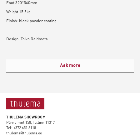
Foot 320*560mm
Weight 15,5kg
Finish: black powder coating
Design: Toivo Raidmets
Ask more
THULEMA SHOWROOM
Pärnu mnt 158, Tallinn 11317
Tel: +372 651 8118
thulema@thulema.ee